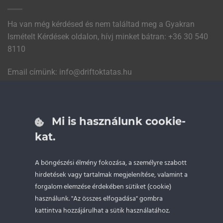
Ha van még kérdésed és nem találtad meg a Gyakran
Ismételt Kérdések oldalon, hívj minket bátran:
+36 30 540
8110
Email címünk:
uh.satatkotfird@ofni
Emailt küldök
Mi is használunk cookie-
LEGNÉPSZERŰBB DRIFT ÉLMÉNYEK
kat.
Drift Taxi
A böngészési élmény fokozása, a személyre szabott
40 perces drift oktatás
hirdetések vagy tartalmak megjelenítése, valamint a
forgalom elemzése érdekében sütiket (cookie)
3 órás drift oktatás
használunk. "Az összes elfogadása" gombra
Egész napos drift oktatás
kattintva hozzájárulhat a sütik használatához.
Drift oktatás gyerekeknek