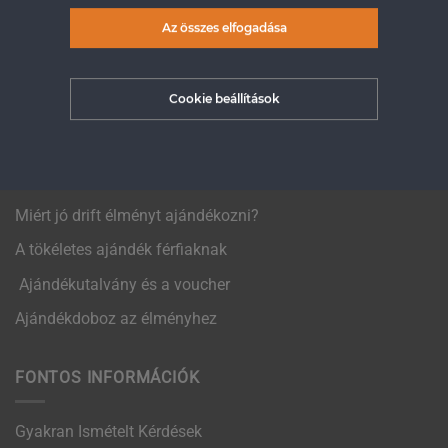
Az összes elfogadása
Nyári DRIFT gyerek tábor
Csapatépítés cégeknek
Cookie beállítások
ÉLMÉNYAJÁNDÉK
Ajándékozz drift ajándékkártyát!
Miért jó drift élményt ajándékozni?
A tökéletes ajándék férfiaknak
Ajándékutalvány és a voucher
Ajándékdoboz az élményhez
FONTOS INFORMÁCIÓK
Gyakran Ismételt Kérdések