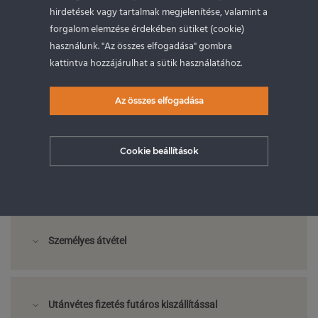
Fizetési lehetőségek
hirdetések vagy tartalmak megjelenítése, valamint a
forgalom elemzése érdekében sütiket (cookie)
használunk. "Az összes elfogadása" gombra
Bankkártyás fizetés
kattintva hozzájárulhat a sütik használatához.
Az összes elfogadása
Segédlet bankkártyás fizetéshez
Cookie beállítások
Banki átutalás
Személyes átvétel
Utánvétes fizetés futáros kiszállítással