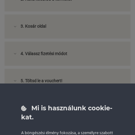
3. Kosár oldal
4. Válassz fizetési módot
5. Töltsd le a vouchert!
Mi is használunk cookie-
6. Foglalj időpontot!
kat.
A böngészési élmény fokozása, a személyre szabott