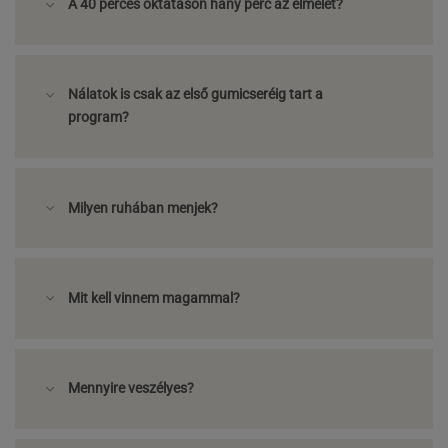
A 40 perces oktatáson hány perc az elmélet?
Nálatok is csak az első gumicseréig tart a
program?
Milyen ruhában menjek?
Mit kell vinnem magammal?
Mennyire veszélyes?