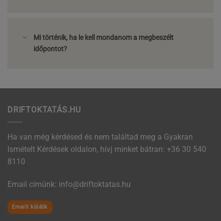
Mi történik, ha le kell mondanom a megbeszélt
időpontot?
DRIFTOKTATÁS.HU
Ha van még kérdésed és nem találtad meg a Gyakran
Ismételt Kérdések oldalon, hívj minket bátran:
+36 30 540
8110
Email címünk:
uh.satatkotfird@ofni
Emailt küldök