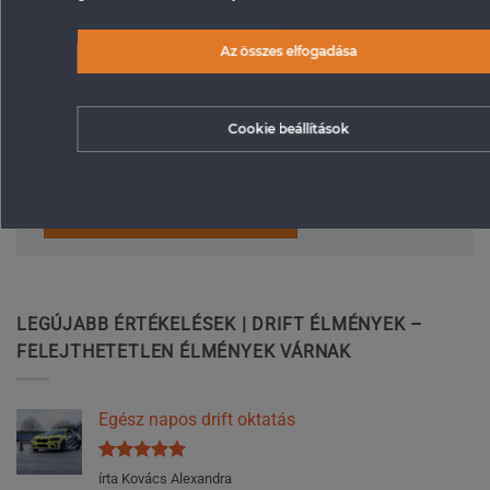
E-mail cím
*
Az összes elfogadása
Honlap
Cookie beállítások
LEGÚJABB ÉRTÉKELÉSEK | DRIFT ÉLMÉNYEK –
FELEJTHETETLEN ÉLMÉNYEK VÁRNAK
Egész napos drift oktatás
Értékelés:
5
írta Kovács Alexandra