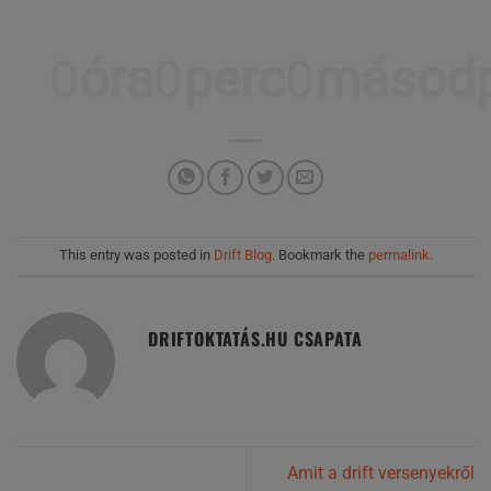
0
óra
0
perc
0
másodp
This entry was posted in
Drift Blog
. Bookmark the
permalink
.
DRIFTOKTATÁS.HU CSAPATA
Amit a drift versenyekről