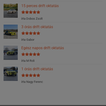
/ 5
15 perces drift oktatás
Értékelés:
5
írta Dobos Zsolt
/ 5
3 órás drift oktatás
Értékelés:
5
írta Gabor
/ 5
Egész napos drift oktatás
Értékelés:
5
írta M Roli
/ 5
1 órás drift oktatás
Értékelés:
5
írta Nagy Ferenc
/ 5