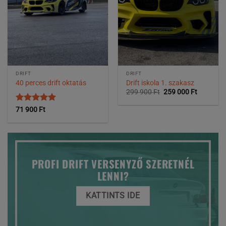
DRIFT
DRIFT
40 perces drift oktatás
Drift iskola 1. szakasz
Original
Current
299 900
Ft
259 000
Ft
price
price
was:
is:
Értékelés:
5
71 900
Ft
299
259
/ 5
900 Ft.
000 Ft.
PROFI DRIFT VERSENYZŐ SZERETNÉL
LENNI?
KATTINTS IDE