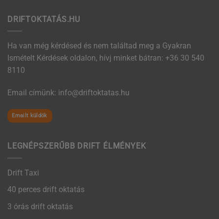
DRIFTOKTATÁS.HU
Ha van még kérdésed és nem találtad meg a Gyakran
Ismételt Kérdések oldalon, hívj minket bátran:
+36 30 540
8110
Email címünk:
uh.satatkotfird@ofni
Emailt küldök
LEGNÉPSZERŰBB DRIFT ÉLMÉNYEK
Drift Taxi
40 perces drift oktatás
3 órás drift oktatás