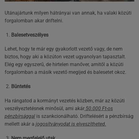
Utánajártunk milyen hátrányai van annak, ha valaki közúti
forgalomban akar driftelni.
Balesetveszélyes
Lehet, hogy te már egy gyakorlott vezető vagy, de nem
biztos, hogy aki a közúton vezet ugyanolyan tapasztalt.
Elég egy egyszerű, de hirtelen manőver, amitől a közúti
forgalomban a másik vezető megijed és balesetet okoz.
Büntetés
Ha rángatod a kormányt vezetés közben, már az közúti
veszélyeztetésnek minősül, ami akár
50.000 Ft-os
pénzbírsággal
is szankcionálható. Driftelésért a pénzbírság
mellett akár a
jogosítványodat is elveszítheted.
Nem megfelelő utak