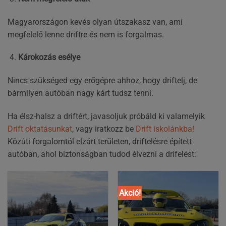
Magyarországon kevés olyan útszakasz van, ami
megfelelő lenne driftre és nem is forgalmas.
Károkozás esélye
Nincs szükséged egy erőgépre ahhoz, hogy driftelj, de
bármilyen autóban nagy kárt tudsz tenni.
Ha élsz-halsz a driftért, javasoljuk próbáld ki valamelyik
Drift oktatásunkat
, vagy iratkozz be
Drift iskolánkba!
Közúti forgalomtól elzárt területen, driftelésre épített
autóban, ahol biztonságban tudod élvezni a drifelést:
Akció!