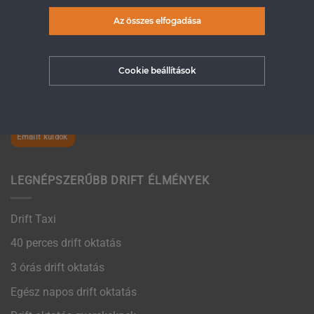
Az összes elfogadása
Ha van még kérdésed és nem találtad meg a Gyakran
Ismételt Kérdések oldalon, hívj minket bátran:
+36 30 540
Cookie beállítások
8110
Email címünk:
uh.satatkotfird@ofni
Emailt küldök
LEGNÉPSZERŰBB DRIFT ÉLMÉNYEK
Drift Taxi
40 perces drift oktatás
3 órás drift oktatás
Egész napos drift oktatás