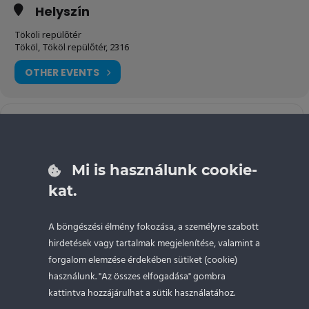
Helyszín
Tököli repülőtér
Tököl, Tököl repülőtér, 2316
OTHER EVENTS
Tovább
Address - Végső összecsapás 2022 - Tököl [5de8s
Destination Addres
a GPS-
re
Mi is használunk cookie-
kat.
NAPTÁR
GOOGLE NAPTÁR
A böngészési élmény fokozása, a személyre szabott
hirdetések vagy tartalmak megjelenítése, valamint a
forgalom elemzése érdekében sütiket (cookie)
használunk. "Az összes elfogadása" gombra
kattintva hozzájárulhat a sütik használatához.
DRIFTOKTATÁS.HU