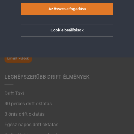
Az összes elfogadása
Ha van még kérdésed és nem találtad meg a Gyakran
Ismételt Kérdések oldalon, hívj minket bátran:
+36 30 540
Cookie beállítások
8110
Email címünk:
uh.satatkotfird@ofni
Emailt küldök
LEGNÉPSZERŰBB DRIFT ÉLMÉNYEK
Drift Taxi
40 perces drift oktatás
3 órás drift oktatás
Egész napos drift oktatás