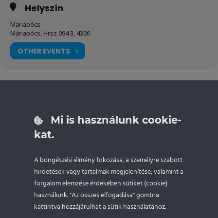
Helyszín
Máriapócs
Máriapócs, Hrsz 094 3, 4326
OTHER EVENTS
Tovább
Address - Trackwood - Máriapócs 2022 [mdS7Gub
Destination Addres
a GPS-
re
Mi is használunk cookie-
kat.
NAPTÁR
GOOGLE NAPTÁR
A böngészési élmény fokozása, a személyre szabott
hirdetések vagy tartalmak megjelenítése, valamint a
forgalom elemzése érdekében sütiket (cookie)
használunk. "Az összes elfogadása" gombra
kattintva hozzájárulhat a sütik használatához.
DRIFTOKTATÁS.HU