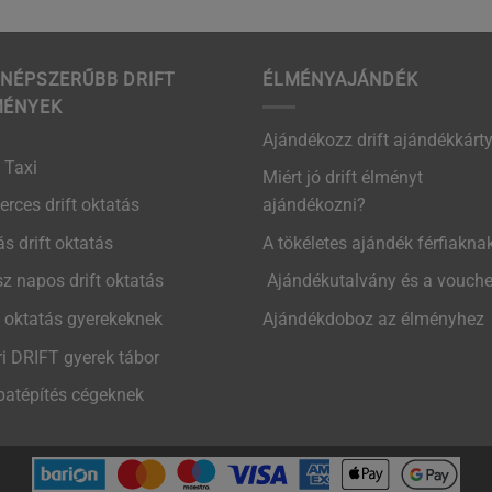
NÉPSZERŰBB DRIFT
ÉLMÉNYAJÁNDÉK
MÉNYEK
Ajándékozz drift ajándékkárty
t Taxi
Miért jó drift élményt
erces drift oktatás
ajándékozni?
ás drift oktatás
A tökéletes ajándék férfiakna
z napos drift oktatás
Ajándékutalvány és a vouche
t oktatás gyerekeknek
Ajándékdoboz az élményhez
i DRIFT gyerek tábor
atépítés cégeknek