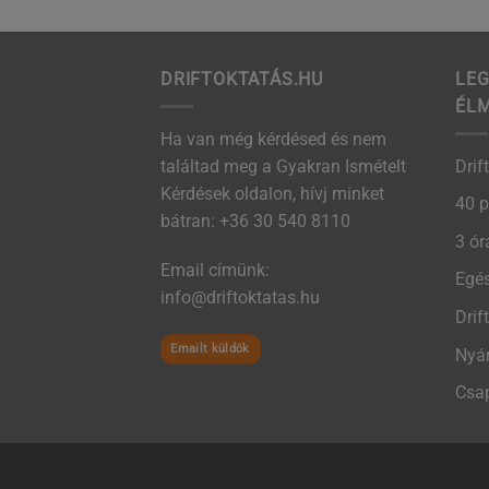
DRIFTOKTATÁS.HU
LEG
ÉL
Ha van még kérdésed és nem
találtad meg a Gyakran Ismételt
Drif
Kérdések oldalon, hívj minket
40 p
bátran:
+36 30 540 8110
3 ór
Email címünk:
Egés
uh.satatkotfird@ofni
Drif
Emailt küldök
Nyár
Csap