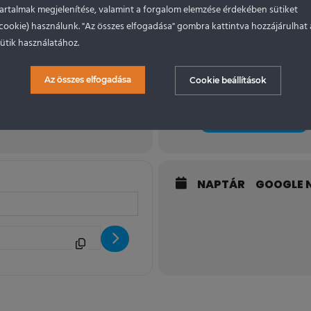
tartalmak megjelenítése, valamint a forgalom elemzése érdekében sütiket
(cookie) használunk. "Az összes elfogadása" gombra kattintva hozzájárulhat 
ütik használatához.
Helyszín
Az összes elfogadása
Máriapócs
Cookie beállítások
(GMT+02:00)
Máriapócs, Hrsz 094 3, 
OTHER EVENTS
NAPTÁR
GOOGLE 
Máriapócs [V3b9zpvje]
tink AllStar - Máriapócs [X7vIA7pcP]