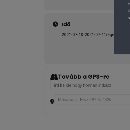
s
Idő
2021-07-10
-
2021-07-11
(Egész nap)
Tovább a GPS-re
Address - LR AllStar és Driftink AllStar - 
Destination Address - LR AllStar és Drif