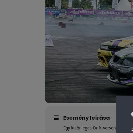
Esemény leírása
Egy különleges Drift verseny Pro é