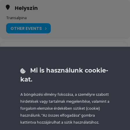
Helyszín
Transalpina
OTHER EVENTS
Tovább
Address - Battle of Transilvania - Románia - 2022
Destination Address
a GPS-
re
Mi is használunk cookie-
kat.
NAPTÁR
GOOGLE NAPTÁR
A böngészési élmény fokozása, a személyre szabott
hirdetések vagy tartalmak megjelenítése, valamint a
forgalom elemzése érdekében sütiket (cookie)
használunk. "Az összes elfogadása" gombra
kattintva hozzájárulhat a sütik használatához.
DRIFTOKTATÁS.HU