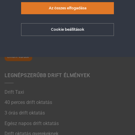
Az összes elfogadása
Ha van még kérdésed és nem találtad meg a Gyakran
Ismételt Kérdések oldalon, hívj minket bátran:
+36 30 540
8110
Cookie beállítások
Email címünk:
uh.satatkotfird@ofni
Emailt küldök
LEGNÉPSZERŰBB DRIFT ÉLMÉNYEK
Drift Taxi
40 perces drift oktatás
3 órás drift oktatás
Egész napos drift oktatás
Drift oktatás gyerekeknek