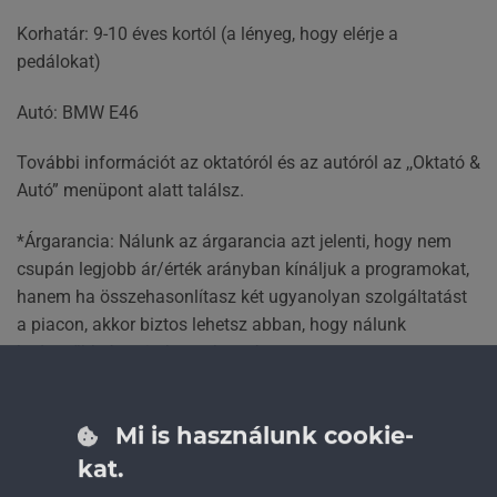
Korhatár: 9-10 éves kortól (a lényeg, hogy elérje a
pedálokat)
Autó: BMW E46
További információt az oktatóról és az autóról az ,,Oktató &
Autó” menüpont alatt találsz.
*Árgarancia: Nálunk az árgarancia azt jelenti, hogy nem
csupán legjobb ár/érték arányban kínáljuk a programokat,
hanem ha összehasonlítasz két ugyanolyan szolgáltatást
a piacon, akkor biztos lehetsz abban, hogy nálunk
kedvezőbb áron juthatsz hozzá.
Ha szeretnél a legjobb ajánlathoz hozzájutni, akkor azt
javasoljuk, hogy oszd le a piacon kapható csomagokat,
Mi is használunk cookie-
hogy egy perc drift mennyibe kerül és az alapján döntsd el
hogyan jársz a legjobban.
kat.