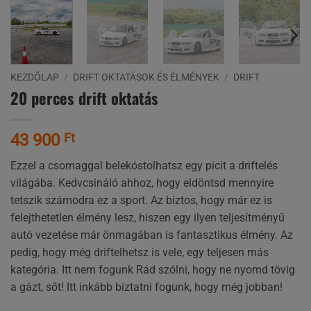
KEZDŐLAP
/
DRIFT OKTATÁSOK ÉS ÉLMÉNYEK
/
DRIFT
20 perces drift oktatás
43 900
Ft
Ezzel a csomaggal belekóstolhatsz egy picit a driftelés
világába. Kedvcsináló ahhoz, hogy eldöntsd mennyire
tetszik számodra ez a sport. Az biztos, hogy már ez is
felejthetetlen élmény lesz, hiszen egy ilyen teljesítményű
autó vezetése már önmagában is fantasztikus élmény. Az
pedig, hogy még driftelhetsz is vele, egy teljesen más
kategória. Itt nem fogunk Rád szólni, hogy ne nyomd tövig
a gázt, sőt! Itt inkább biztatni fogunk, hogy még jobban!