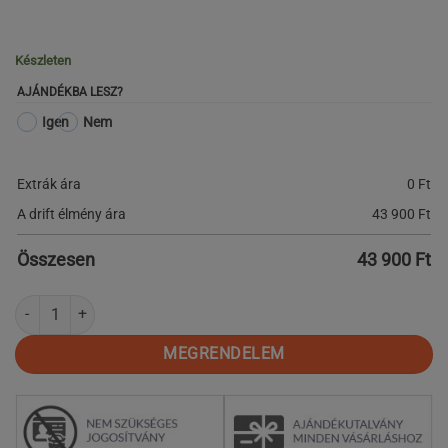
Készleten
AJÁNDÉKBA LESZ?
Igen
Nem
Extrák ára
0
Ft
A drift élmény ára
43 900
Ft
Összesen
43 900
Ft
20 perces drift oktatás mennyiség
MEGRENDELEM