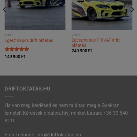
DRIFT
DRIFT
Egész napos PRIVÁT drift
Egész napos drift oktatás
oktatás
249 900
Ft
Értékelés:
5
149 900
Ft
/ 5
DRIFTOKTATÁS.HU
Ha van még kérdésed és nem találtad meg a Gyakran
Ismételt Kérdések oldalon, hívj minket bátran:
+36 30 540
8110
Email címünk:
uh.satatkotfird@ofni