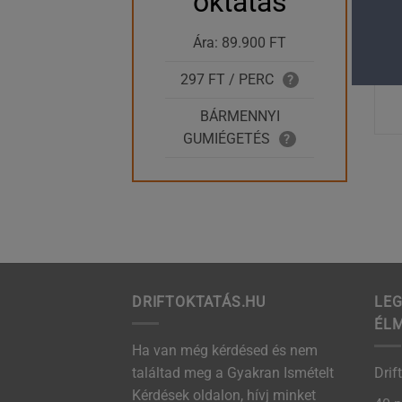
oktatás
Ára: 89.900 FT
297 FT / PERC
?
BÁRMENNYI
GUMIÉGETÉS
?
DRIFTOKTATÁS.HU
LEG
ÉL
Ha van még kérdésed és nem
találtad meg a Gyakran Ismételt
Drif
Kérdések oldalon, hívj minket