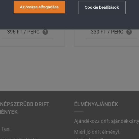
oktatás
oktatás
Az összes elfogadása
Cookie beállítások
Ára: 119.900 FT
Ára: 99.900 FT
396 FT / PERC
330 FT / PERC
?
?
NÉPSZERŰBB DRIFT
ÉLMÉNYAJÁNDÉK
MÉNYEK
Ajándékozz drift ajándékkárty
t Taxi
Miért jó drift élményt