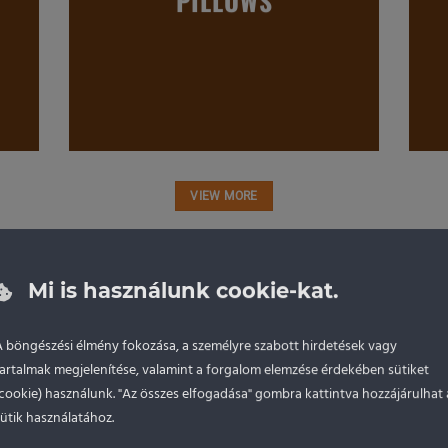
PILLOWS
VIEW MORE
Mi is használunk cookie-kat.
A böngészési élmény fokozása, a személyre szabott hirdetések vagy
NAGYNAP.HU
MEGLEPKÉK.HU
tartalmak megjelenítése, valamint a forgalom elemzése érdekében sütiket
Egész
Egész
(cookie) használunk. "Az összes elfogadása" gombra kattintva hozzájárulhat 
ütik használatához.
napos
napos