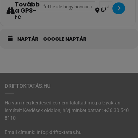
Tovább
Address - 2. forduló (Pro + Pro2) – Július 11–12.,
Destination Address
a GPS-
re
NAPTÁR
GOOGLE NAPTÁR
DRIFTOKTATÁS.HU
Ha van még kérdésed és nem találtad meg a Gyakran
Ismételt Kérdések oldalon, hívj minket bátran:
+36 30 540
8110
Email címünk:
uh.satatkotfird@ofni