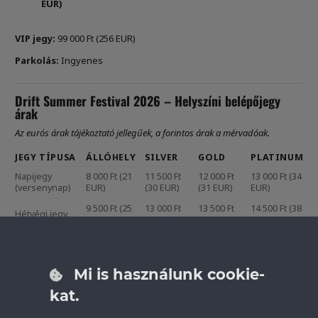
EUR)
VIP jegy:
99 000 Ft (256 EUR)
Parkolás:
Ingyenes
Drift Summer Festival 2026 – Helyszíni belépőjegy
árak
Az eurós árak tájékoztató jellegűek, a forintos árak a mérvadóak.
JEGY TÍPUSA
ÁLLÓHELY
SILVER
GOLD
PLATINUM
Napijegy
8 000 Ft (21
11 500 Ft
12 000 Ft
13 000 Ft (34
(versenynap)
EUR)
(30 EUR)
(31 EUR)
EUR)
9 500 Ft (25
13 000 Ft
13 500 Ft
14 500 Ft (38
Hétvégi jegy
EUR)
(33 EUR)
(35 EUR)
EUR)
Kiegészítő jegyek
Fesztivál jegy felár:
+4 500 Ft (12 EUR)
Mi is használunk cookie-
kat.
Fesztivál jegy felár – autós behajtással:
+9 500 Ft (25 EUR)