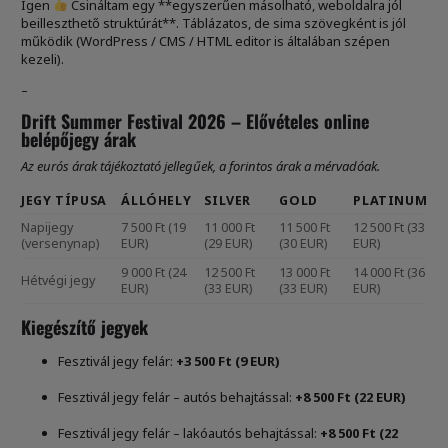
Igen
Csináltam egy **egyszerűen másolható, weboldalra jól
beilleszthető struktúrát**. Táblázatos, de sima szövegként is jól
működik (WordPress / CMS / HTML editor is általában szépen
kezeli).
–
Drift Summer Festival 2026 – Elővételes online
belépőjegy árak
Az eurós árak tájékoztató jellegűek, a forintos árak a mérvadóak.
JEGY TÍPUSA
ÁLLÓHELY
SILVER
GOLD
PLATINUM
Napijegy
7 500 Ft (19
11 000 Ft
11 500 Ft
12 500 Ft (33
(versenynap)
EUR)
(29 EUR)
(30 EUR)
EUR)
9 000 Ft (24
12 500 Ft
13 000 Ft
14 000 Ft (36
Hétvégi jegy
EUR)
(33 EUR)
(33 EUR)
EUR)
Kiegészítő jegyek
Fesztivál jegy felár:
+3 500 Ft (9 EUR)
Fesztivál jegy felár – autós behajtással:
+8 500 Ft (22 EUR)
Fesztivál jegy felár – lakóautós behajtással:
+8 500 Ft (22