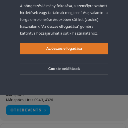
Fesztivál jegy felár – lakóautós behajtással:
+9 500 Ft (25
A böngészési élmény fokozása, a személyre szabott
EUR)
hirdetések vagy tartalmak megjelenítése, valamint a
forgalom elemzése érdekében sütiket (cookie)
VIP jegy:
119 000 Ft (308 EUR)
használunk. "Az összes elfogadása" gombra
Parkolás:
Ingyenes
kattintva hozzájárulhat a sütik használatához.
Az összes elfogadása
Idő
2026-07-11
08:00
-
2026-07-12
20:00
(GMT+02:00)
Cookie beállítások
Helyszín
Máriapócs
Máriapócs, Hrsz 094 3, 4326
OTHER EVENTS